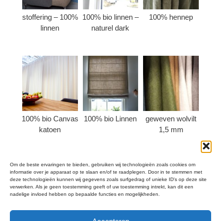
stoffering – 100%
100% bio linnen –
100% hennep
linnen
naturel dark
100% bio Canvas
100% bio Linnen
geweven wolvilt
katoen
1,5 mm
Om de beste ervaringen te bieden, gebruiken wij technologieën zoals cookies om
informatie over je apparaat op te slaan en/of te raadplegen. Door in te stemmen met
deze technologieën kunnen wij gegevens zoals surfgedrag of unieke ID's op deze site
verwerken. Als je geen toestemming geeft of uw toestemming intrekt, kan dit een
Algemene Voorwaarden
nadelige invloed hebben op bepaalde functies en mogelijkheden.
Cookies